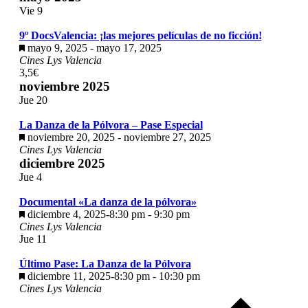
Vie
9
9º DocsValencia: ¡las mejores películas de no ficción!
Destacado
mayo 9, 2025
-
mayo 17, 2025
Cines Lys Valencia
3,5€
noviembre 2025
Jue
20
La Danza de la Pólvora – Pase Especial
Destacado
noviembre 20, 2025
-
noviembre 27, 2025
Cines Lys Valencia
diciembre 2025
Jue
4
Documental «La danza de la pólvora»
Destacado
diciembre 4, 2025-8:30 pm
-
9:30 pm
Cines Lys Valencia
Jue
11
Último Pase: La Danza de la Pólvora
Destacado
diciembre 11, 2025-8:30 pm
-
10:30 pm
Cines Lys Valencia