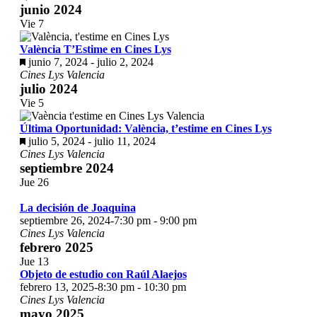
junio 2024
Vie
7
València T’Estime en Cines Lys
Destacado
junio 7, 2024
-
julio 2, 2024
Cines Lys Valencia
julio 2024
Vie
5
Última Oportunidad: València, t’estime en Cines Lys
Destacado
julio 5, 2024
-
julio 11, 2024
Cines Lys Valencia
septiembre 2024
Jue
26
La decisión de Joaquina
septiembre 26, 2024-7:30 pm
-
9:00 pm
Cines Lys Valencia
febrero 2025
Jue
13
Objeto de estudio con Raúl Alaejos
febrero 13, 2025-8:30 pm
-
10:30 pm
Cines Lys Valencia
mayo 2025