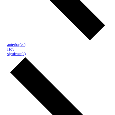
Eventos
anterior(es)
Hoy
Eventos
siguiente(s)