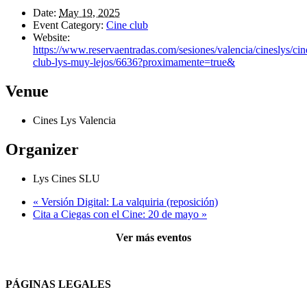
Date:
May 19, 2025
Event Category:
Cine club
Website:
https://www.reservaentradas.com/sesiones/valencia/cineslys/cin
club-lys-muy-lejos/6636?proximamente=true&
Venue
Cines Lys Valencia
Organizer
Lys Cines SLU
«
Versión Digital: La valquiria (reposición)
Cita a Ciegas con el Cine: 20 de mayo
»
Ver más eventos
PÁGINAS LEGALES