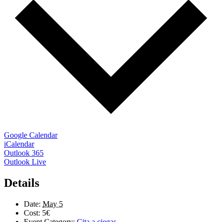
Google Calendar
iCalendar
Outlook 365
Outlook Live
Details
Date:
May 5
Cost:
5€
Event Category:
Cita a ciegas