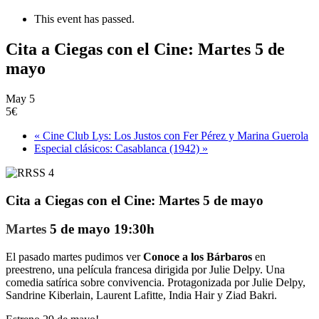
This event has passed.
Cita a Ciegas con el Cine: Martes 5 de
mayo
May 5
5€
«
Cine Club Lys: Los Justos con Fer Pérez y Marina Guerola
Especial clásicos: Casablanca (1942)
»
Cita a Ciegas con el Cine: Martes 5 de mayo
Martes
5 de mayo 19:30h
El pasado martes pudimos ver
Conoce a los Bárbaros
en
preestreno, una película francesa dirigida por Julie Delpy. Una
comedia satírica sobre convivencia. Protagonizada por Julie Delpy,
Sandrine Kiberlain, Laurent Lafitte, India Hair y Ziad Bakri.