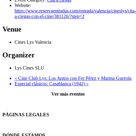
Website:
https://www.reservaentradas.com/entrada/valencia/cineslys/cita-
a-ciegas-con-el-cine/381126/?step=2
Venue
Cines Lys Valencia
Organizer
Lys Cines SLU
«
Cine Club Lys: Los Justos con Fer Pérez y Marina Guerola
Especial clásicos: Casablanca (1942)
»
Ver más eventos
PÁGINAS LEGALES
Términos y condiciones
DÓNDE ESTAMOS