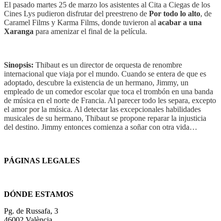
El pasado martes 25 de marzo los asistentes al Cita a Ciegas
de los
Cines Lys pudieron disfrutar del preestreno de
Por todo lo alto
,
de
‪Caramel Films
y Karma Films,
donde tuvieron al
acabar a una
Xaranga
para amenizar el final de la película.
Sinopsis:
Thibaut es un director de orquesta de renombre
internacional que viaja por el mundo. Cuando se entera de que es
adoptado, descubre la existencia de un hermano, Jimmy, un
empleado de un comedor escolar que toca el trombón en una banda
de música en el norte de Francia. Al parecer todo les separa, excepto
el amor por la música. Al detectar las excepcionales habilidades
musicales de su hermano, Thibaut se propone reparar la injusticia
del destino. Jimmy entonces comienza a soñar con otra vida…
PÁGINAS LEGALES
Términos y condiciones
DÓNDE ESTAMOS
Pg. de Russafa, 3
46002 València