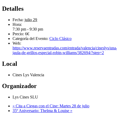
Detalles
Fecha:
julio 29
Hora:
7:30 pm - 9:30 pm
Precio:
6€
Categoría del Evento:
Ciclo Clásico
Web:
https://www.reservaentradas.com/entrada/valencia/cineslys/una
jaula-de-grillos-especial-robin-williams/382694/?step=2
Local
Cines Lys Valencia
Organizador
Lys Cines SLU
«
Cita a Ciegas con el Cine: Martes 28 de julio
35º Aniversario: Thelma & Louise
»