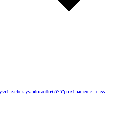
slys/cine-club-lys-miocardio/6535?proximamente=true&