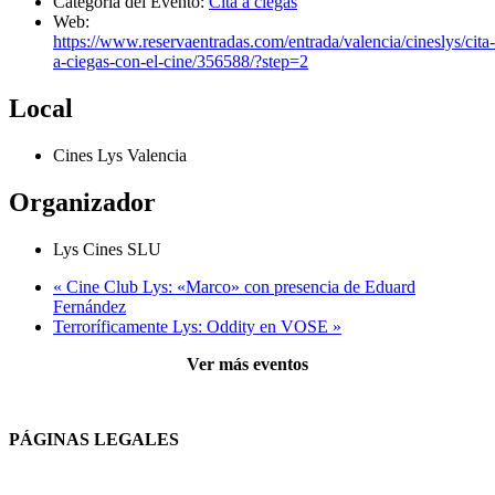
Categoría del Evento:
Cita a ciegas
Web:
https://www.reservaentradas.com/entrada/valencia/cineslys/cita-
a-ciegas-con-el-cine/356588/?step=2
Local
Cines Lys Valencia
Organizador
Lys Cines SLU
«
Cine Club Lys: «Marco» con presencia de Eduard
Fernández
Terroríficamente Lys: Oddity en VOSE
»
Ver más eventos
PÁGINAS LEGALES
Términos y condiciones