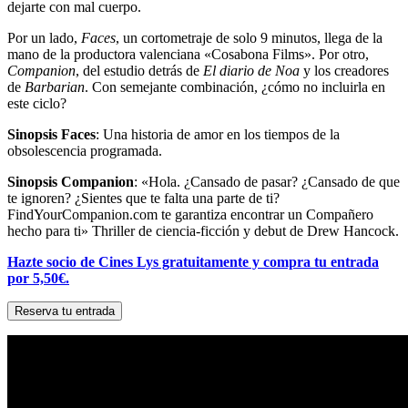
dejarte con mal cuerpo.
Por un lado,
Faces
, un cortometraje de solo 9 minutos, llega de la
mano de la productora valenciana «Cosabona Films». Por otro,
Companion
, del estudio detrás de
El diario de Noa
y los creadores
de
Barbarian
. Con semejante combinación, ¿cómo no incluirla en
este ciclo?
Sinopsis Faces
:
Una historia de amor en los tiempos de la
obsolescencia programada.
Sinopsis Companion
:
«Hola. ¿Cansado de pasar? ¿Cansado de que
te ignoren? ¿Sientes que te falta una parte de ti?
FindYourCompanion.com te garantiza encontrar un Compañero
hecho para ti» Thriller de ciencia-ficción y debut de Drew Hancock.
Hazte socio de Cines Lys gratuitamente y compra tu entrada
por 5,50€.
Reserva tu entrada