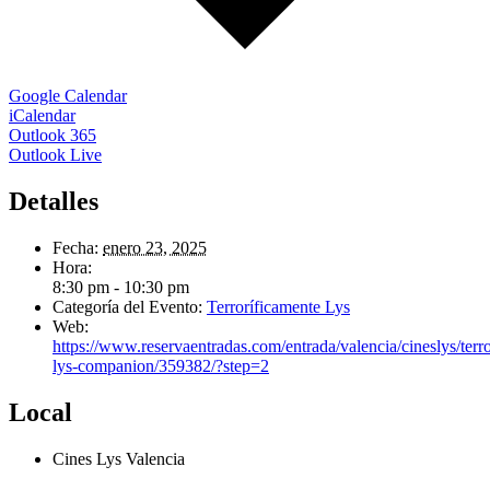
Google Calendar
iCalendar
Outlook 365
Outlook Live
Detalles
Fecha:
enero 23, 2025
Hora:
8:30 pm - 10:30 pm
Categoría del Evento:
Terroríficamente Lys
Web:
https://www.reservaentradas.com/entrada/valencia/cineslys/terr
lys-companion/359382/?step=2
Local
Cines Lys Valencia