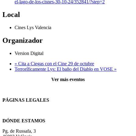
el-lago-de-los-cisnes-30-10-24/352841/?step=2
Local
Cines Lys Valencia
Organizador
Version Digital
«
Cita a Ciegas con el Cine 29 de octubre
Terroríficamente Lys: El baño del Diablo en VOSE
»
Ver más eventos
PÁGINAS LEGALES
Términos y condiciones
DÓNDE ESTAMOS
Pg. de Russafa, 3