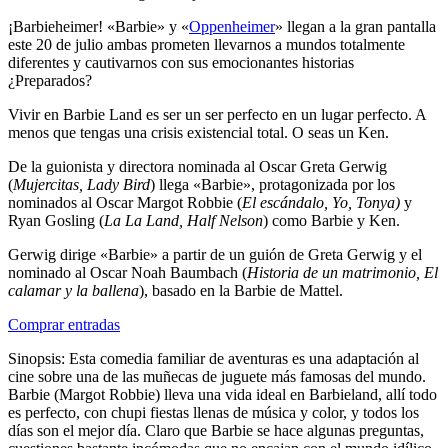
¡Barbieheimer
! «Barbie» y «
Oppenheimer
» llegan a la gran pantalla
este 20 de julio ambas prometen llevarnos a mundos totalmente
diferentes y cautivarnos con sus emocionantes historias
¿Preparados?
Vivir en Barbie Land es ser un ser perfecto en un lugar perfecto. A
menos que tengas una crisis existencial total. O seas un Ken.
De la guionista y directora nominada al Oscar Greta Gerwig
(
Mujercitas, Lady Bird
) llega «Barbie», protagonizada por los
nominados al Oscar Margot Robbie (
El escándalo, Yo, Tonya)
y
Ryan Gosling (
La La Land, Half Nelson
) como Barbie y Ken.
Gerwig dirige «Barbie» a partir de un guión de Greta Gerwig y el
nominado al Oscar Noah Baumbach (
Historia de un matrimonio, El
calamar y la ballena
), basado en la Barbie de Mattel.
Comprar entradas
Sinopsis: Esta comedia familiar de aventuras es una adaptación al
cine sobre una de las muñecas de juguete más famosas del mundo.
Barbie (Margot Robbie) lleva una vida ideal en Barbieland, allí todo
es perfecto, con chupi fiestas llenas de música y color, y todos los
días son el mejor día. Claro que Barbie se hace algunas preguntas,