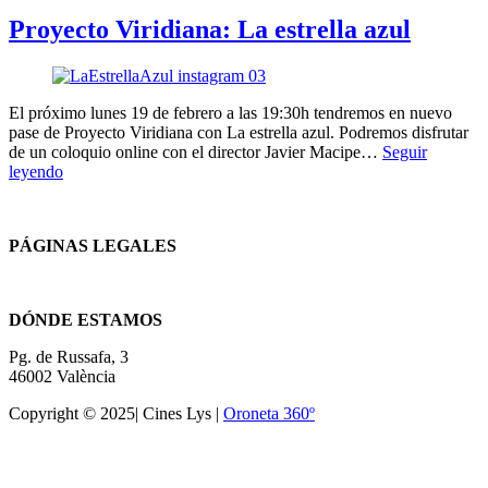
Proyecto Viridiana: La estrella azul
El próximo lunes 19 de febrero a las 19:30h tendremos en nuevo
pase de Proyecto Viridiana con La estrella azul. Podremos disfrutar
de un coloquio online con el director Javier Macipe…
Seguir
Proyecto
leyendo
Viridiana:
La
estrella
PÁGINAS LEGALES
azul
Términos y condiciones
DÓNDE ESTAMOS
Pg. de Russafa, 3
46002 València
Copyright © 2025| Cines Lys |
Oroneta 360º