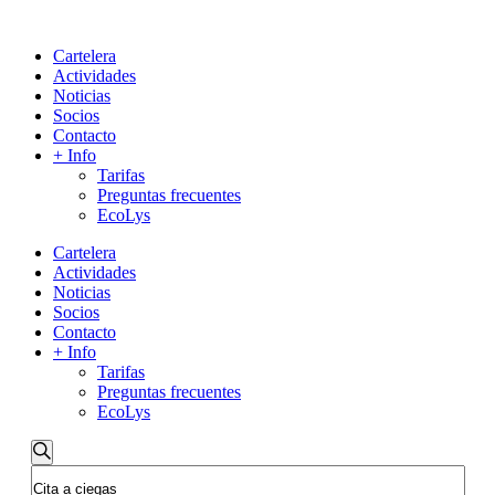
Cartelera
Actividades
Noticias
Socios
Contacto
+ Info
Tarifas
Preguntas frecuentes
EcoLys
Cartelera
Actividades
Noticias
Socios
Contacto
+ Info
Tarifas
Preguntas frecuentes
EcoLys
Navegación
Buscar
Introduce
de
la