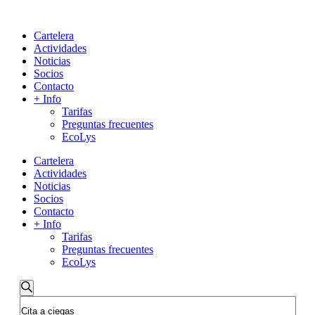
Cartelera
Actividades
Noticias
Socios
Contacto
+ Info
Tarifas
Preguntas frecuentes
EcoLys
Cartelera
Actividades
Noticias
Socios
Contacto
+ Info
Tarifas
Preguntas frecuentes
EcoLys
Navegación
Buscar
Introduce
de
la