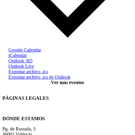
Google Calendar
iCalendar
Outlook 365
Outlook Live
Exportar archivo .ics
Exportar archivo .ics de Outlook
Ver más eventos
PÁGINAS LEGALES
Términos y condiciones
DÓNDE ESTAMOS
Pg. de Russafa, 3
46002 València